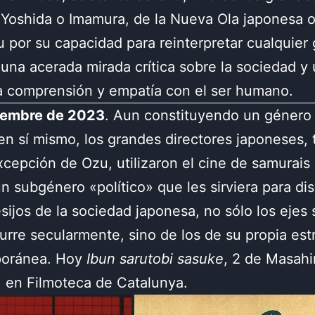
Yoshida o Imamura, de la Nueva Ola japonesa 
 por su capacidad para reinterpretar cualquier
una acerada mirada crítica sobre la sociedad y
a comprensión y empatía con el ser humano.
ciembre de 2023
. Aun constituyendo un género 
en sí mismo, los grandes directores japoneses, 
xcepción de Ozu, utilizaron el cine de samurais
un subgénero «político» que les sirviera para di
esijos de la sociedad japonesa, no sólo los ejes 
urre secularmente, sino de los de su propia est
oránea. Hoy
Ibun sarutobi sasuke
, 2 de Masahi
 en Filmoteca de Catalunya.