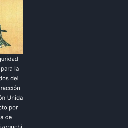
guridad
para la
dos del
Fracción
ión Unida
cto por
ia de
izoguchi