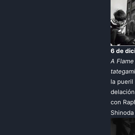
6 de di
A Flame 
tategami
la pueri
delació
con Raph
Shinoda