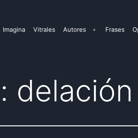
Imagina
Vitrales
Autores
Frases
O
Abrir
el
menú
:
delación