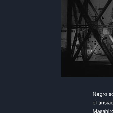
Negro s
el ansia
Masahiro