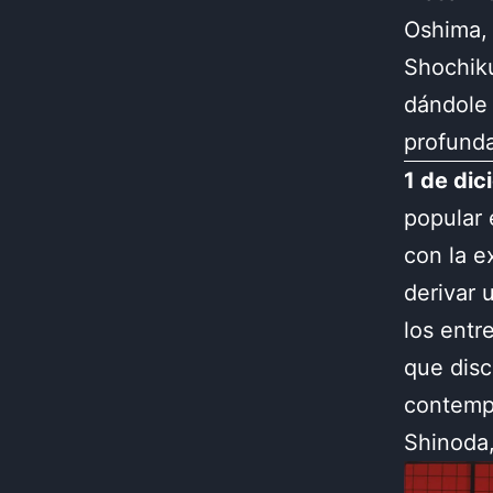
Oshima, 
Shochiku
dándole 
profund
1 de di
popular 
con la e
derivar 
los entr
que disc
contemp
Shinoda,