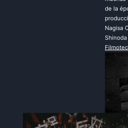
de la ép
producci
Nagisa 
Shinoda
Filmote