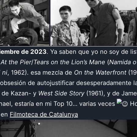
ciembre de 2023
. Ya saben que yo no soy de lis
At the Pier
/
Tears on the Lion’s Mane
(
Namida o 
 ni
, 1962). esa mezcla de
On the Waterfront
(19
l obsesión de autojustificar desesperadamente l
n de Kazan- y
West Side Story
(1961), y de Jam
ael, estaría en mi Top 10… varias veces
Ho
 en
Filmoteca de Catalunya