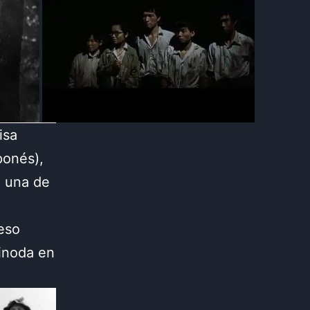
isa
ponés),
, una de
reso
hinoda en