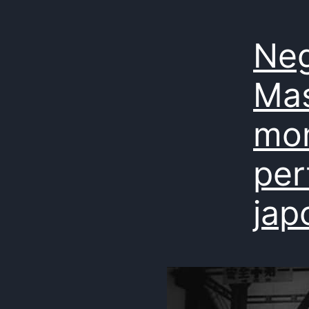
Neg
Mas
mon
per
jap