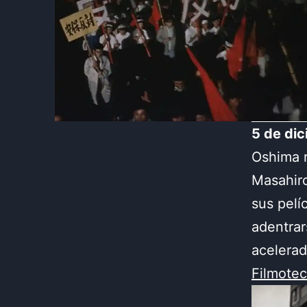
5 de di
Oshima r
Masahiro
sus pelí
adentrar
acelerad
Filmote