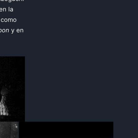
en la
s como
apon
y en