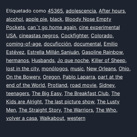
Publicada
Categorizado
Etiquetado como
45365
,
adolescencia
,
After hours
,
el
como
alcohol
,
apple pie
,
black
,
Bloody Nose Empty
16
Australia
Pockets
,
,
can´t go home again
,
cine experimental
de
Autor
USA
,
,
cineastas negros
,
Cockfighter
,
Colorado
,
marzo
Bogdanovich
coming-of-age
,
,
docuficción
,
documental
,
Emilio
de
Burnett
Estévez
,
,
Estrella Millán Sanjuán
,
Gasoline Rainbow
,
2026
Cassavetes
hermanos
,
Husbands
,
,
Jo que noche
,
Killer of Sheep
,
frase
lost in the city
,
,
monólogos
,
music
,
New Orleans
,
Ohio
,
Hellman
On the Bowery
,
,
Oregon
,
Pablo Laparra
,
part at the
Hill
end of the World
,
,
Protland
,
road movie
,
Sidney
,
Hughes
teenagers
,
,
The Big Easy
,
The Breakfast Club
,
The
Laxe
Kids are Alright
,
,
The last picture show
,
The Lusty
Lynch
Men
,
The Straight Story
,
,
The Warriors
,
The Who
,
Malick
volver a casa
,
,
Walkabout
,
western
México
,
Pais
,