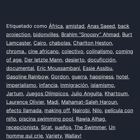
Publicada
Categorizado
Etiquetado como
África
,
amistad
,
Anas Saeed
,
back
el
como
projection
,
bidonvilles
,
Brahim “Snoopy” Ahmad
,
Burt
17
Ahmad
Lamcaster
,
,
Cairo
,
chabolas
,
Charlton Heston
,
de
Ahmed
chroma.
,
,
cine africano
,
colectivo
,
colinalismo
,
coming
mayo
Alemania
of age
,
Der letzte Mann
,
,
desierto
,
docuficción
,
de
Alhag
documental
,
,
Eric Moussambani
,
Essie Assibu
,
2026
Bélgica
Gasoline Rainbow
,
,
Gordon
,
guerra
,
happiness
,
hotel
,
Chad
imperialismo
,
,
infancia
,
inmigración
,
islamismo
,
Cox
Jartum
,
,
Juegos Olímpicos
,
Julio Anguita
,
Khartoum
,
Dearden
Laurence Olivier
,
,
Madi
,
Mahamat-Saleh Haroun.
Egipto
efecto llamada
,
,
making off
,
Nairobi
,
Nilo
,
película con
España
niño
,
piscina swimming pool
,
,
Rawia Alhag
,
Francia
recepcionista
,
,
Sirat
,
sueños
,
The Swimmer
,
Un
Haroun
homme qui crie
,
,
Variety
,
Wallay!