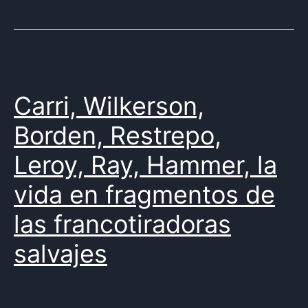
Ray
,
Reygadas
,
Roeg
,
Rogosin
,
Ross
,
Carri, Wilkerson,
Scorsese
,
tipo
Borden, Restrepo,
de
Leroy, Ray, Hammer, la
publicación
,
USA
,
vida en fragmentos de
vidral
,
las francotiradoras
Weir
salvajes