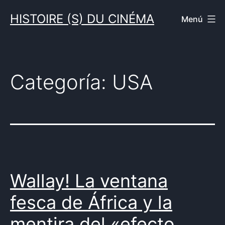
Saltar
HISTOIRE (S) DU CINÉMA
Menú
al
contenido
Categoría:
USA
Wallay! La ventana
fesca de África y la
mentira del «efecto