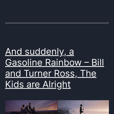
Kenia
,
Laxe
,
Marruecos
,
Murnau
,
Pais
,
Perry
,
Saed
,
And suddenly, a
Sembene
,
Sudán
,
Gasoline Rainbow – Bill
UK
,
and Turner Ross, The
USA
,
vidral
Kids are Alright