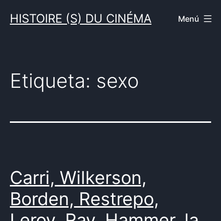
Saltar
HISTOIRE (S) DU CINÉMA
Menú
al
contenido
Etiqueta:
sexo
Carri, Wilkerson,
Borden, Restrepo,
Leroy, Ray, Hammer, la