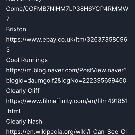
Come/0OFMB7NIHM7LP38H6YCP4RMMW
7
Brixton
https://www.ebay.co.uk/itm/32637358096
3
Cool Runnings
https://m.blog.naver.com/PostView.naver?
blogId=daumgolf2&logNo=222395699460
Clearly Cliff
https://www.filmaffinity.com/en/film491851
.html
Clearly Nash
https://en.wikipedia.org/wiki/I_Can_See_Cl