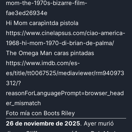
mom-the-1970s-bizarre-film-
fae3ed26934e
Hi Mom carapìntda pistola
https://www.cinelapsus.com/ciao-america-
1968-hi-mom-1970-di-brian-de-palma/
The Omega Man caras pintadas
https://www.imdb.com/es-
es/title/tt0067525/mediaviewer/rm940973
312/?
reasonForLanguagePrompt=browser_head
er_mismatch
Foto mía con Boots Riley
26 de noviembre de 2025
. Ayer murió