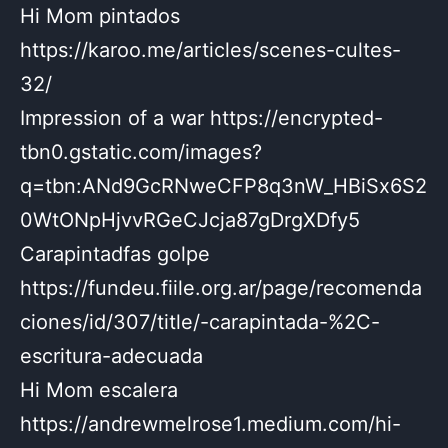
Hi Mom pintados
https://karoo.me/articles/scenes-cultes-
32/
Impression of a war https://encrypted-
tbn0.gstatic.com/images?
q=tbn:ANd9GcRNweCFP8q3nW_HBiSx6S2
0WtONpHjvvRGeCJcja87gDrgXDfy5
Carapintadfas golpe
https://fundeu.fiile.org.ar/page/recomenda
ciones/id/307/title/-carapintada-%2C-
escritura-adecuada
Hi Mom escalera
https://andrewmelrose1.medium.com/hi-