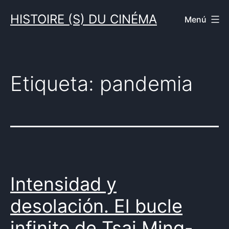
Saltar
HISTOIRE (S) DU CINÉMA
Menú
al
contenido
Etiqueta:
pandemia
Intensidad y
desolación. El bucle
infinito de Tsai Ming-