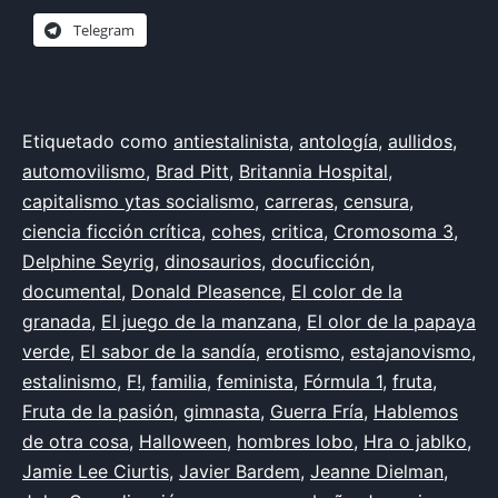
Telegram
Publicada
Categorizado
Etiquetado como
antiestalinista
,
antología
,
aullidos
,
el
como
automovilismo
,
Brad Pitt
,
Britannia Hospital
,
10
Akerman
capitalismo ytas socialismo
,
,
carreras
,
censura
,
de
Anderson
ciencia ficción crítica
,
,
cohes
,
critica
,
Cromosoma 3
,
julio
Antonioni
Delphine Seyrig
,
,
dinosaurios
,
docuficción
,
de
Autor
documental
,
,
Donald Pleasence
,
El color de la
2025
Bélgica
granada
,
,
El juego de la manzana
,
El olor de la papaya
Bergman
verde
,
El sabor de la sandía
,
,
erotismo
,
estajanovismo
,
Checoslovaquia
estalinismo
,
F!
,
familia
,
,
feminista
,
Fórmula 1
,
fruta
,
Chytilová
Fruta de la pasión
,
,
gimnasta
,
Guerra Fría
,
Hablemos
Cronenberg
de otra cosa
,
,
Halloween
,
hombres lobo
,
Hra o jablko
,
Dante
Jamie Lee Ciurtis
,
,
Javier Bardem
,
Jeanne Dielman
,