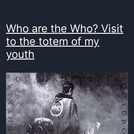
Anh
Hung
,
Tsai
Who are the Who? Visit
Ming-
liang
,
to the totem of my
UK
,
youth
USA
,
vidral
,
Vietnam