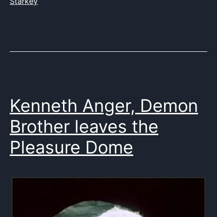
visita
Starkey
,
Wadleigh
Kenneth Anger, Demon
Brother leaves the
Pleasure Dome