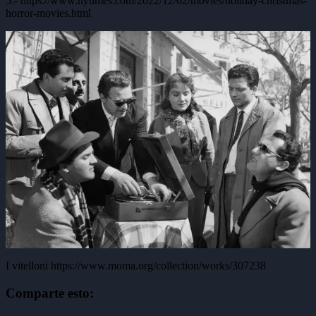
5.- https://www.nytimes.com/2022/12/02/movies/holiday-christmas-
horror-movies.html
I vitelloni https://www.moma.org/collection/works/307238
Comparte esto: