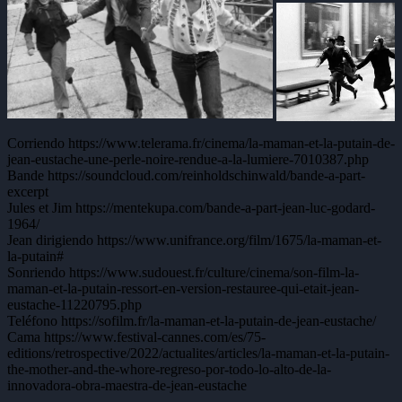
Corriendo https://www.telerama.fr/cinema/la-maman-et-la-putain-de-
jean-eustache-une-perle-noire-rendue-a-la-lumiere-7010387.php
Bande https://soundcloud.com/reinholdschinwald/bande-a-part-
excerpt
Jules et Jim https://mentekupa.com/bande-a-part-jean-luc-godard-
1964/
Jean dirigiendo https://www.unifrance.org/film/1675/la-maman-et-
la-putain#
Sonriendo https://www.sudouest.fr/culture/cinema/son-film-la-
maman-et-la-putain-ressort-en-version-restauree-qui-etait-jean-
eustache-11220795.php
Teléfono https://sofilm.fr/la-maman-et-la-putain-de-jean-eustache/
Cama https://www.festival-cannes.com/es/75-
editions/retrospective/2022/actualites/articles/la-maman-et-la-putain-
the-mother-and-the-whore-regreso-por-todo-lo-alto-de-la-
innovadora-obra-maestra-de-jean-eustache