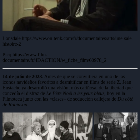
Lonsdale https://www.on-tenk.com/fr/documentaires/arts/une-sale-
histoire-2
Picq https://www.film-
documentaire.fr/4DACTION/w_fiche_film/60978_2
14 de julio de 2023
. Antes de que se convirtiera en uno de los
iconos navideños favoritos a desmitificar en films de serie Z, Jean
Eustache ya desarrolló una visión, más cariñosa, de la libertad que
concedía el disfraz de
Le Père Noël a les yeux bleus
, hoy en la
Filmoteca junto con las «clases» de seducción callejera de
Du côté
de Robinson
.