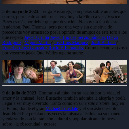
5 de mayo de 2023
. Tengo Histoire[s] completos sobre amantes que
corren, pero he de admitir ue si voy hoy a la Filmo a ver
Licorice
Pizza
es más por deber que por devoción. No soy un fan de este
Anderson, Paul Thomas, pero por una vez y sin que sirva de
precedente voy arrastrado por la opinión de amigos de este foro a los
que respeto
Javier Urrutia
Javier Trigales
Sergio Sánchez
Diego
Rodríguez
¿
Miguel Martín
?
José Luis Márquez
¿
Jordi Barberà
?
Francisco José González
Rocio B Fernandez
Como decían, va (voy)
por vosotros jajaja Que Welles reparta suerte.
9 de julio de 2023
. Contrario al mito, en su pasión por la vida, el
amor y la amistad, Jean Eustache también adoraba la alegría y podía
llegar a ser muy divertido. Tanto como en
Une sale histoire
, hoy en
la Filmo, donde el gran
Michael Lonsdale
y el sarcástico escritor
Jean-Noël Picq relatan dos veces la misma anécdota «a su manera»
y enlazando con la tradición cultural y popular picante francesa
sobre «la obscenidad» gozosa.