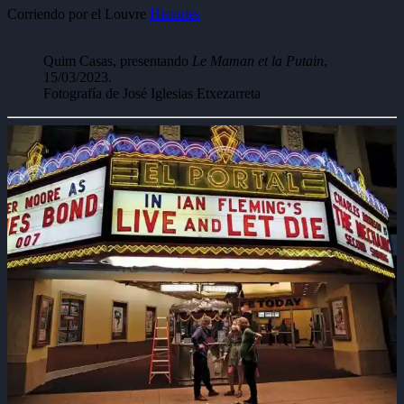
Corriendo por el Louvre
Histories
Quim Casas, presentando
Le Maman et la Putain
,
15/03/2023.
Fotografía de José Iglesias Etxezarreta