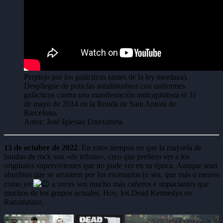
Perplejo por los galácticos (antes de la ley mordaza).
Despliegue de policías antidisturbios con uniformes
galácticos contra una manifestación anticapitalista el 31
de mayo de 2014 en la Ronda de Sant Antoni de
Barcelona.
Autor: José Iglesias Etxezarreta
13 de octubre de 2022
. En estos tiempos en que la mayoría de
bandas de rock son «de tributo», creo que prefiero ver a los
originales supervivientes que no pude ver en su época. Aunque sean
abuelitos que se arrastren por los escenarios (o sea, que más o menos
como yo
a veces son mucho más cañeros e impactantes que
muchos de los grupos actuales. Hoy, los Dead Kennedys en
Razzmatazz.