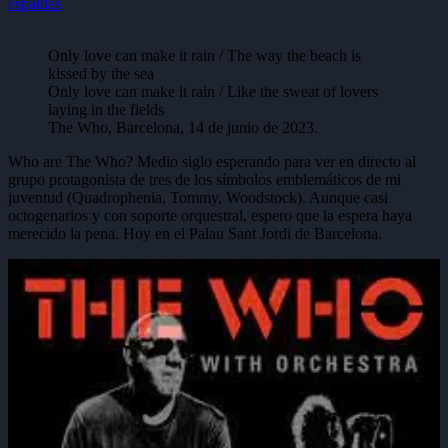
Only love can make it rain / The way the beach is
kissed by the sea
Only love can make it rain / Like the sweat of lovers
laying in the fields
The Who, Barcelona, 14 de junio de 2023.
Who are The Who? Medio siglo esperando para ver en directo al
grupo protagonista de tres de los símbolos emblemáticos de mi
juventud (Quadrophenia, Tommy, Woodstock). Aunque casi
octogenarios y con soporte orquestral, espero que la espera haya
merecido la pena. Hoy en el Palau Sant Jordi de Barcelona.