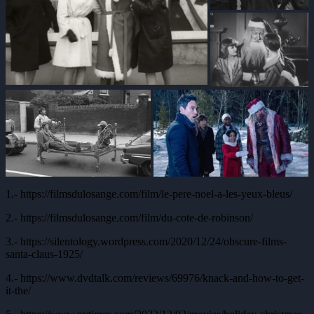
1.- https://filmsdulosange.com/film/le-pere-noel-a-les-yeux-bleus/
2.- https://filmsdulosange.com/film/du-cote-de-robinson/
3.- https://silentology.wordpress.com/2020/12/24/obscure-films-
santa-claus-1925/
4.- https://www.dvdtalk.com/reviews/69976/knack-and-how-to-get-
it-the/