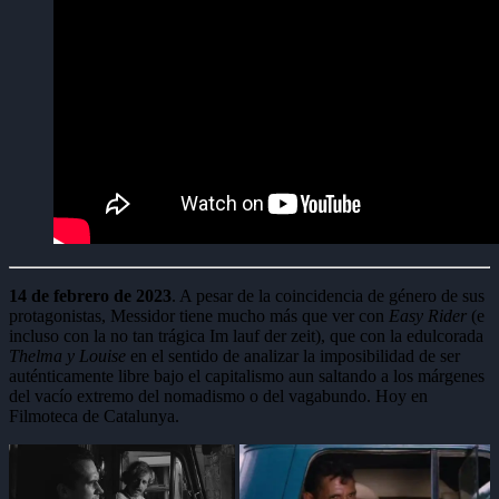
14 de febrero de 2023
. A pesar de la coincidencia de género de sus
protagonistas, Messidor tiene mucho más que ver con
Easy Rider
(e
incluso con la no tan trágica Im lauf der zeit), que con la edulcorada
Thelma y Louise
en el sentido de analizar la imposibilidad de ser
auténticamente libre bajo el capitalismo aun saltando a los márgenes
del vacío extremo del nomadismo o del vagabundo. Hoy en
Filmoteca de Catalunya.