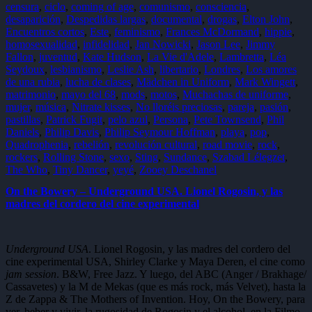
de
Autor
censura
,
,
ciclo
,
coming of age
,
comunismo
,
consciencia
,
septiembre
Bergman
desaparición
,
,
Despedidas largas
,
documental
,
drogas
,
Elton John
,
de
Checoslovaquia
Encuentros cortos
,
,
Este
,
feminismo
,
Frances McDormand
,
hippie
,
2022
Crowe
homosexualidad
,
,
infidelidad
,
Jan Nowicki
,
Jason Lee
,
Jimmy
Forman
Fallon
,
juventud
,
,
Kate Hudson
,
La Vie d'Adele
,
Lambretta
,
Léa
Francia
Seydoux
,
,
lesbianismo
,
Leslie Ash
,
libertario
,
Londres
,
Los amores
Hammer
de una rubia
,
,
lucha de clases
,
Mädchen in Uniform
,
Mark Wingett
,
Hungría
matrimonio
,
,
mayo del 68
,
mods
,
motos
,
Muchachas de uniforme
,
Kechiche
mujer
,
música
,
,
Nitrate kisses
,
No lloréis preciosas
,
pareja
,
pasión
,
Mészáros
pastillas
,
Patrick Fugit
,
,
pelo azul
,
Persona
,
Pete Townsend
,
Phil
Murátova
Daniels
,
Philip Davis
,
,
Philip Seymour Hoffman
,
playa
,
pop
,
opinión
Quadrophenia
,
,
rebelión
,
revolución cultural
,
road movie
,
rock
,
Pais
rockers
,
,
Rolling Stone
,
sexo
,
Sting
,
Sundance
,
Szabad Lélegzet
,
Passer
The Who
,
,
Tiny Dancer
,
yeyé
,
Zooey Deschanel
Polonia
,
On the Bowery – Underground USA. Lionel Rogosin, y las
Roddam
,
madres del cordero del cine experimental
Rusia
,
Sagan
,
Suecia
,
tipo
Underground USA
. Lionel Rogosin, y las madres del cordero del
de
cine experimental USA, Shirley Clarke y Maya Deren, el cine como
publicación
,
jam session
. B&W, Free Jazz. Y luego, del ABC (Anger / Brakhage/
USA
,
Cassavetes) y la M de Mekas (que es más rock, más Velvet), hasta la
vidral
Z de Zappa & The Mothers of Invention. Hoy, On the Bowery, para
ver, beber y vivir, la rugosidad de Rogosin y el alcohol, en la Filmo,