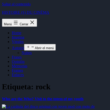
Saltar al contenido
HISTOIRE (S) DU CINÉMA
Menú
Cerrar
Home
Imagina
Vitrales
Autores
Abrir el menú
Nubes
Frases
Opinión
Memorias
Frames
Enlaces
Etiqueta:
rock
Who are the Who? Visit to the totem of my youth