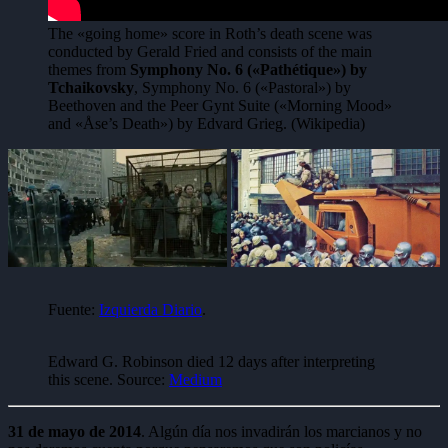
The «going home» score in Roth’s death scene was
conducted by Gerald Fried and consists of the main
themes from
Symphony No.
6 («Pathétique») by
Tchaikovsky
, Symphony No. 6 («Pastoral») by
Beethoven and the Peer Gynt Suite («Morning Mood»
and «Åse’s Death») by Edvard Grieg. (Wikipedia)
Fuente:
Izquierda Diario
.
Edward G. Robinson died 12 days after interpreting
this scene. Source:
Medium
31 de mayo de 2014
. Algún día nos invadirán los marcianos y no