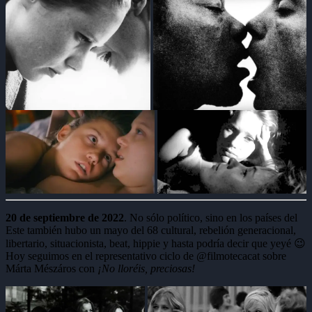
20 de septiembre de 2022
. No sólo político, sino en los países del
Este también hubo un mayo del 68 cultural, rebelión generacional,
libertario, situacionista, beat, hippie y hasta podría decir que yeyé 😉
Hoy seguimos en el representativo ciclo de @filmotecacat sobre
Márta Mészáros con
¡No lloréis, preciosas!